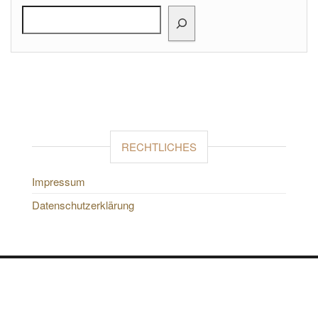
RECHTLICHES
Impressum
Datenschutzerklärung
Proudly powered by
WordPress
|
Theme by:
HeadThemes