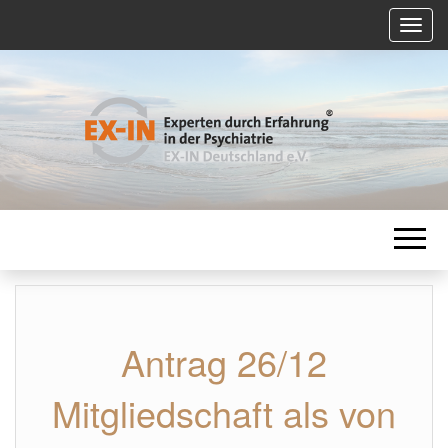
T
o
g
g
l
e
n
EX-IN
a
v
i
g
DEUTSCHLAN
a
t
i
o
INTERN
n
Antrag 26/12
Mitgliedschaft als von