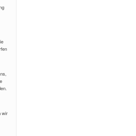
ung
ie
rfen
uns,
te
den.
 wir