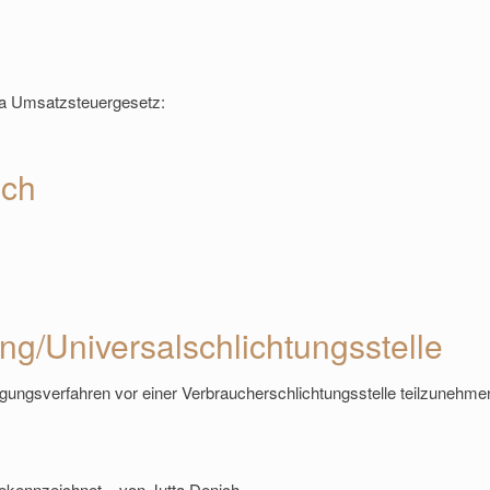
 a Umsatzsteuergesetz:
ich
ng/Universal­schlichtungs­stelle
eilegungsverfahren vor einer Verbraucherschlichtungsstelle teilzunehme
gekennzeichnet – von Jutta Denich.