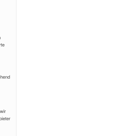
n
rte
ehend
wir
bieter