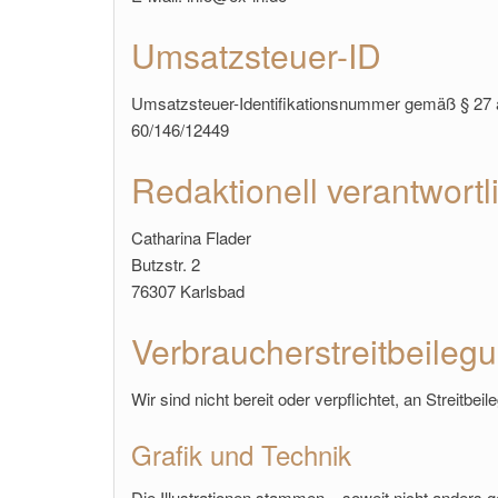
Umsatzsteuer-ID
Umsatzsteuer-Identifikationsnummer gemäß § 27
60/146/12449
Redaktionell verantwortl
Catharina Flader
Butzstr. 2
76307 Karlsbad
Verbraucher­streit­beilegu
Wir sind nicht bereit oder verpflichtet, an Streitb
Grafik und Technik
Die Illustrationen stammen – soweit nicht anders 